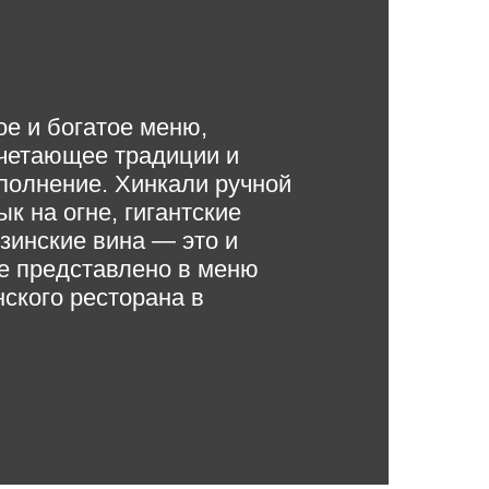
е и богатое меню,
очетающее традиции и
полнение. Хинкали ручной
к на огне, гигантские
узинские вина — это и
е представлено в меню
нского ресторана в