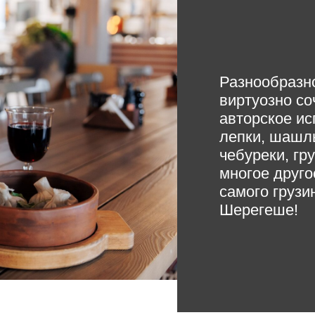
Разнообразно
виртуозно с
авторское ис
лепки, шашлы
чебуреки, гр
многое друго
самого грузи
Шерегеше!